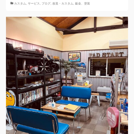
カスタム
,
サービス
,
ブログ
,
改造・カスタム
,
鈑金、塗装