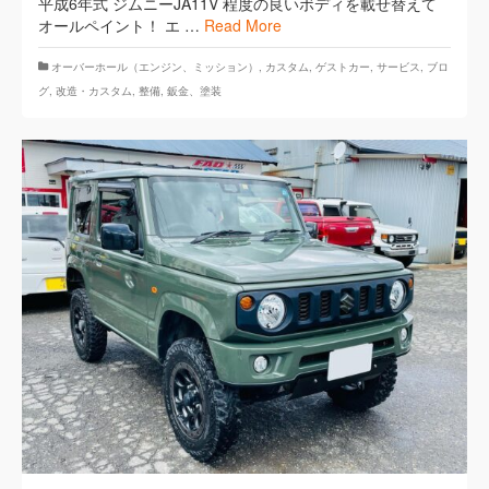
平成6年式 ジムニーJA11V 程度の良いボディを載せ替えて
オールペイント！ エ …
Read More
オーバーホール（エンジン、ミッション）
,
カスタム
,
ゲストカー
,
サービス
,
ブロ
グ
,
改造・カスタム
,
整備
,
鈑金、塗装