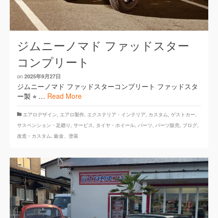
ジムニーノマド ファッドスター
コンプリート
on
2025年9月27日
ジムニーノマド ファッドスターコンプリート ファッドスタ
ー製 ⭐︎ …
Read More
エアロデザイン
,
エアロ製作
,
エクステリア・インテリア
,
カスタム
,
ゲストカー
,
サスペンション・足廻り
,
サービス
,
タイヤ・ホイール
,
パーツ
,
パーツ販売
,
ブログ
,
改造・カスタム
,
鈑金、塗装