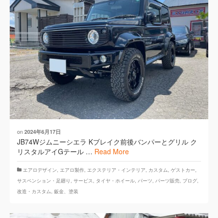
on
2024年6月17日
JB74Wジムニーシエラ Kブレイク前後バンパーとグリル ク
リスタルアイGテール …
Read More
エアロデザイン
,
エアロ製作
,
エクステリア・インテリア
,
カスタム
,
ゲストカー
,
サスペンション・足廻り
,
サービス
,
タイヤ・ホイール
,
パーツ
,
パーツ販売
,
ブログ
,
改造・カスタム
,
鈑金、塗装