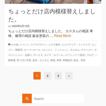
ちょっとだけ店内模様替えしまし
た。
on
2022年3月14日
ちょっとだけ店内模様替えしました。 カスタムの相談 車
検、修理の相談 鈑金塗装の …
Read More
その他
,
イベント
,
エアロデザイン
,
エアロ製作
,
エクステリア・インテリア
,
エン
ジン・駆動系
,
オーバーホール（エンジン、ミッション）
,
カスタム
,
ゲストカー
,
サ
スペンション・足廻り
,
サービス
,
タイヤ・ホイール
,
パーツ
,
パーツ販売
,
ブログ
,
一
般整備
,
取り付け手順
,
改造・カスタム
,
整備
,
車検
,
車輌販売
,
鈑金、塗装
1
2
3
»