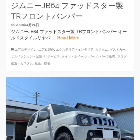
ジムニーJB64 ファッドスター製
TRフロントバンパー
on
2023年4月24日
ジムニーJB64 ファッドスター製 TRフロントバンパー オー
ルドスタイルリヤバ …
Read More
エアロデザイン
,
エアロ製作
,
エクステリア・インテリア
,
カスタム
,
ゲストカー
,
サスペンション・足廻り
,
サービス
,
タイヤ・ホイール
,
パーツ
,
パーツ販売
,
ブログ
,
改造・カスタム
,
鈑金、塗装