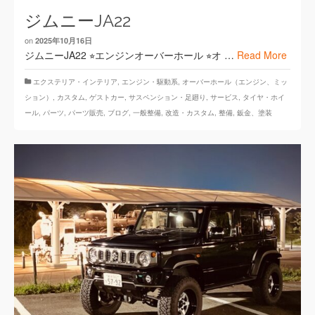
ジムニーJA22
on
2025年10月16日
ジムニーJA22 ⭐︎エンジンオーバーホール ⭐︎オ …
Read More
エクステリア・インテリア
,
エンジン・駆動系
,
オーバーホール（エンジン、ミッ
ション）
,
カスタム
,
ゲストカー
,
サスペンション・足廻り
,
サービス
,
タイヤ・ホイ
ール
,
パーツ
,
パーツ販売
,
ブログ
,
一般整備
,
改造・カスタム
,
整備
,
鈑金、塗装