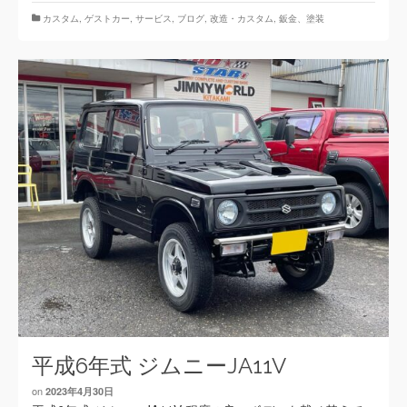
カスタム
,
ゲストカー
,
サービス
,
ブログ
,
改造・カスタム
,
鈑金、塗装
平成6年式 ジムニーJA11V
on
2023年4月30日