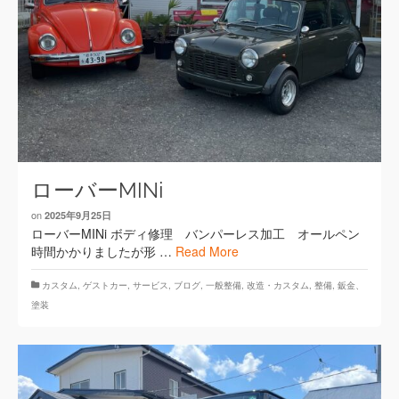
ローバーMINi
on
2025年9月25日
ローバーMINi ボディ修理 バンパーレス加工 オールペン
時間かかりましたが形 …
Read More
カスタム
,
ゲストカー
,
サービス
,
ブログ
,
一般整備
,
改造・カスタム
,
整備
,
鈑金、
塗装