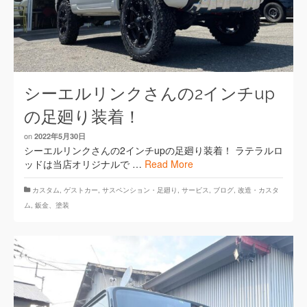
シーエルリンクさんの2インチup
の足廻り装着！
on
2022年5月30日
シーエルリンクさんの2インチupの足廻り装着！ ラテラルロ
ッドは当店オリジナルで …
Read More
カスタム
,
ゲストカー
,
サスペンション・足廻り
,
サービス
,
ブログ
,
改造・カスタ
ム
,
鈑金、塗装