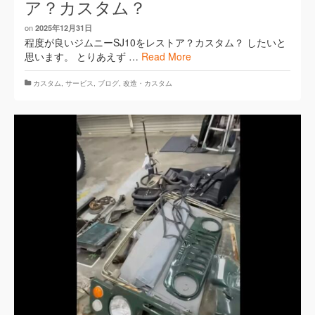
ア？カスタム？
on
2025年12月31日
程度が良いジムニーSJ10をレストア？カスタム？ したいと
思います。 とりあえず …
Read More
カスタム
,
サービス
,
ブログ
,
改造・カスタム