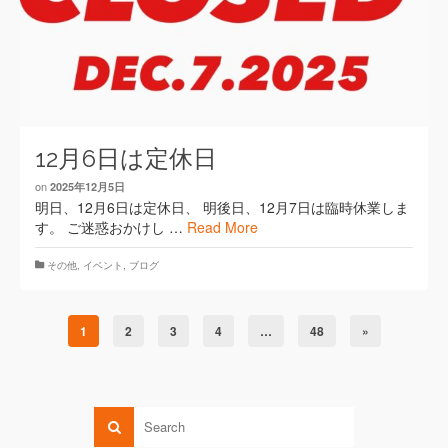
12月6日は定休日
on
2025年12月5日
明日、12月6日は定休日、 明後日、12月7日は臨時休業しま
す。 ご迷惑おかけし …
Read More
その他
,
イベント
,
ブログ
1
2
3
4
…
48
»